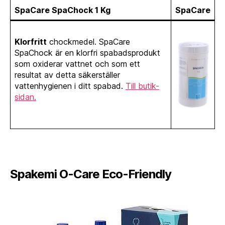
SpaCare SpaChock 1 Kg
SpaCare
Klorfritt
chockmedel. SpaCare
SpaChock är en klorfri spabadsprodukt
som oxiderar vattnet och som ett
resultat av detta säkerställer
vattenhygienen i ditt spabad.
Till butik-
sidan.
Spakemi O-Care Eco-Friendly