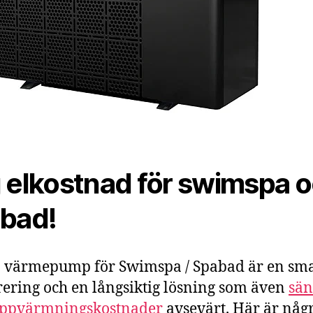
 elkostnad för swimspa 
bad!
 värmepump för Swimspa / Spabad är en sm
rering och en långsiktig lösning som även
sän
uppvärmningskostnader
avsevärt. Här är någ