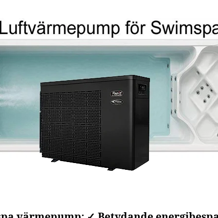
pa värmepump: ✓ Betydande energibespa