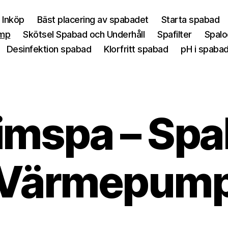
 Inköp
Bäst placering av spabadet
Starta spabad
ump
Skötsel Spabad och Underhåll
Spafilter
Spalo
Desinfektion spabad
Klorfritt spabad
pH i spaba
mspa – Sp
Värmepum