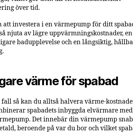
ering över tid.
att investera i en värmepump för ditt spaba
tså njuta av lägre uppvärmningskostnader, en
igare badupplevelse och en långsiktig, hållba
g.
ligare värme för spabad
a fall så kan du alltså halvera värme-kostnad
mbinerar spabadets inbyggda elvärmare med
ärmepump. Det innebär din värmepump snab
etald, beroende på var du bor och vilket spa