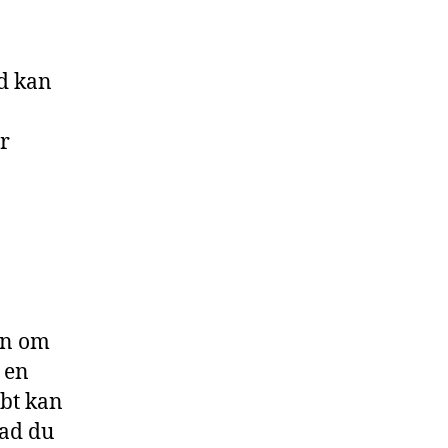
d kan
r
en om
 en
bt kan
bad du