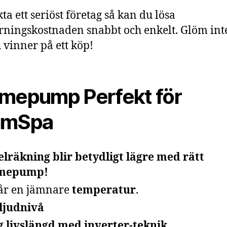
ta ett seriöst företag så kan du lösa
ningskostnaden snabbt och enkelt. Glöm int
 vinner på ett köp!
mepump Perfekt för
imSpa
elräkning blir betydligt lägre med rätt
mepump!
år en jämnare
temperatur
.
ljudnivå
 livslängd med inverter-teknik