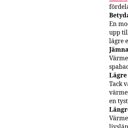
fördel
Betyd
En mo
upp ti
lägre 
Jämna
Värmep
spabad
Lägre
Tack v
värmep
en tys
Längr
Värmep
livslä