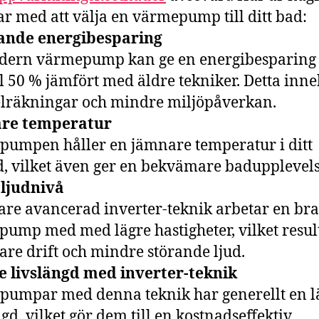
ar med att välja en värmepump till ditt bad:
ande energibesparing
dern värmepump kan ge en energibesparing
ll 50 % jämfört med äldre tekniker. Detta inn
elräkningar och mindre miljöpåverkan.
re temperatur
umpen håller en jämnare temperatur i ditt
, vilket även ger en bekvämare badupplevels
 ljudnivå
are avancerad inverter-teknik arbetar en bra
ump med med lägre hastigheter, vilket result
tare drift och mindre störande ljud.
e livslängd med inverter-teknik
umpar med denna teknik har generellt en l
ngd, vilket gör dem till en kostnadseffektiv