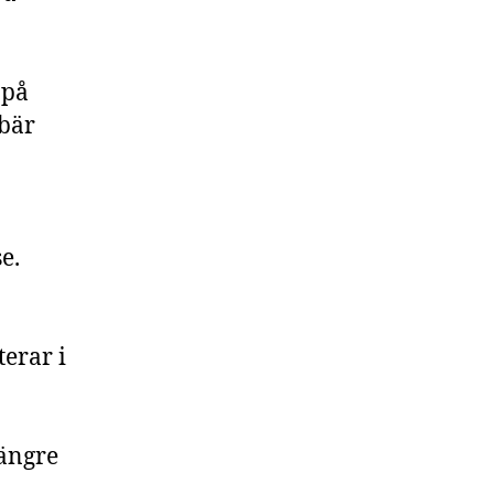
 på
ebär
e.
erar i
ängre