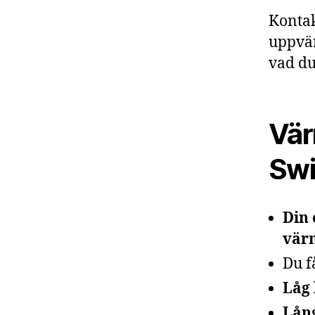
Kontak
uppvär
vad du
Vär
Sw
Din 
vär
Du f
Låg 
Lång