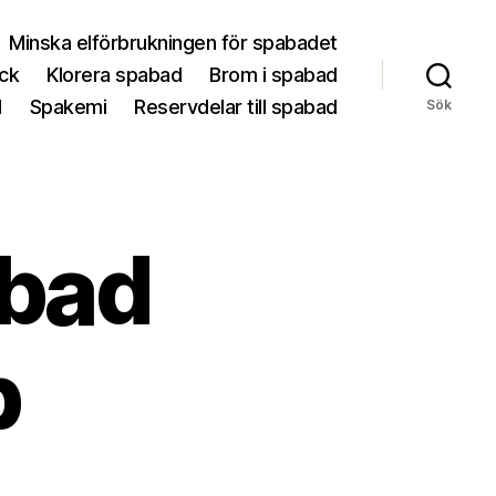
Minska elförbrukningen för spabadet
ck
Klorera spabad
Brom i spabad
d
Spakemi
Reservdelar till spabad
Sök
abad
p