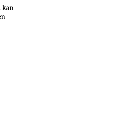
d kan
en