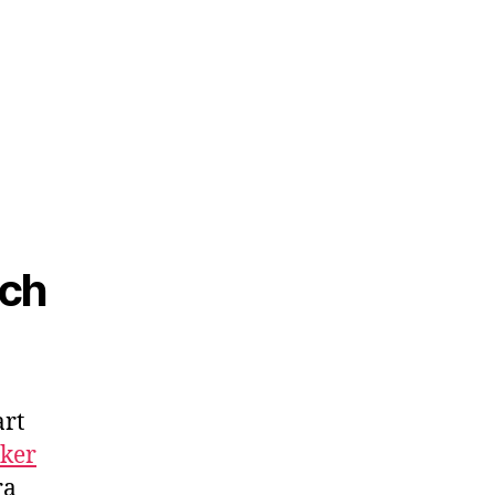
och
art
ker
ra