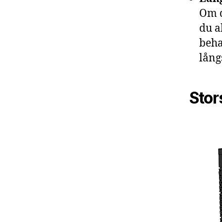
Om d
du a
beha
lång
Stor