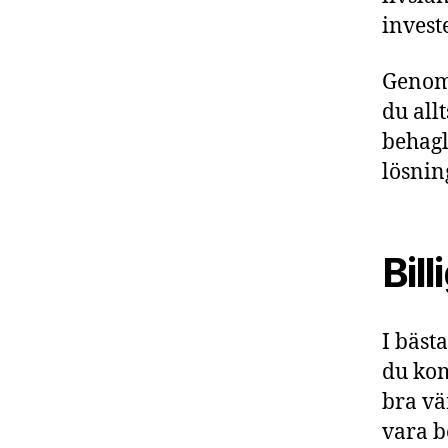
invest
Genom 
du all
behagl
lösnin
Bil
I bäst
du ko
bra v
vara b