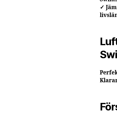
✓ Jäm
livslä
Luf
Swi
Perfe
Klarar
För